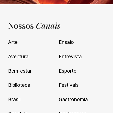
Nossos
Canais
UNQUIET
Arte
Ensaio
Newsletter
Aventura
Entrevista
Cadastre-se e receba todas as
Bem-estar
Esporte
nossas novidades.
Biblioteca
Festivais
Brasil
Gastronomia