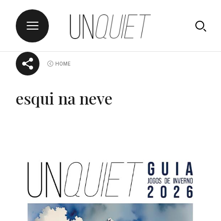
Skip
UNQUIET
HOME
to
content
esqui na neve