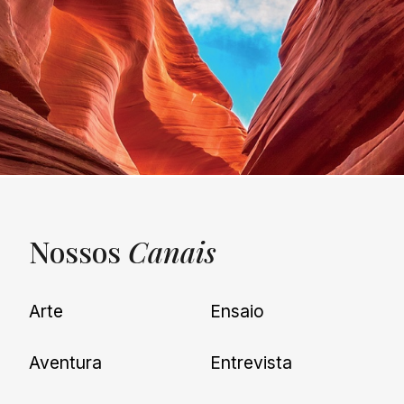
Nossos
Canais
UNQUIET
Arte
Ensaio
Newsletter
Aventura
Entrevista
Cadastre-se e receba todas as