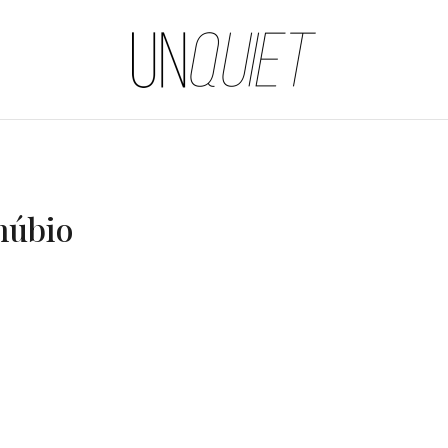
UNQUIET
núbio