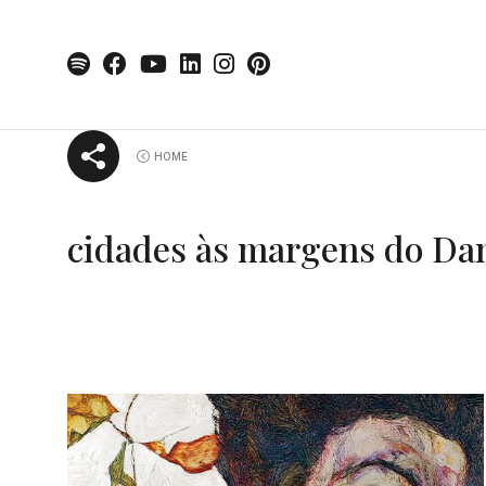
Skip
HOME
to
content
cidades às margens do Da