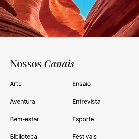
Nossos
Canais
UNQUIET
Arte
Ensaio
Newsletter
Aventura
Entrevista
Cadastre-se e receba todas as
Bem-estar
Esporte
nossas novidades.
Biblioteca
Festivais