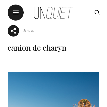
Skip
UNQUIET
HOME
to
content
canion de charyn