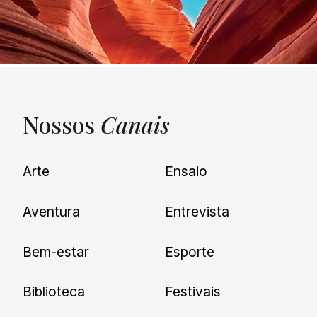
Nossos
Canais
UNQUIET
Arte
Ensaio
Newsletter
Aventura
Entrevista
Cadastre-se e receba todas as
Bem-estar
Esporte
nossas novidades.
Biblioteca
Festivais