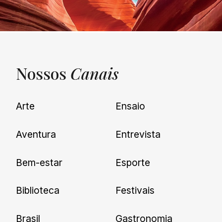
Nossos
Canais
UNQUIET
Arte
Ensaio
Newsletter
Aventura
Entrevista
Cadastre-se e receba todas as
Bem-estar
Esporte
nossas novidades.
Biblioteca
Festivais
Brasil
Gastronomia