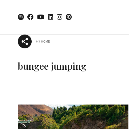
Skip
HOME
to
content
bungee jumping