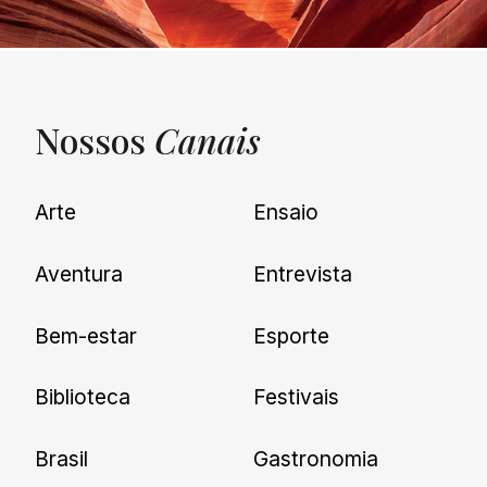
Nossos
Canais
UNQUIET
Arte
Ensaio
Newsletter
Aventura
Entrevista
Cadastre-se e receba todas as
Bem-estar
Esporte
nossas novidades.
Biblioteca
Festivais
Brasil
Gastronomia