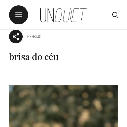
Skip
UNQUIET
HOME
to
content
brisa do céu