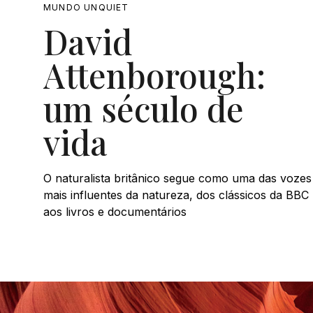
MUNDO UNQUIET
David
Attenborough:
um século de
vida
O naturalista britânico segue como uma das vozes
mais influentes da natureza, dos clássicos da BBC
aos livros e documentários