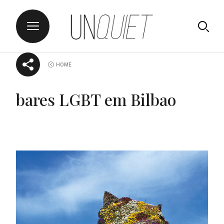
Skip
UNQUIET
HOME
to
content
bares LGBT em Bilbao