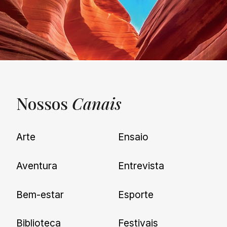
Nossos
Canais
UNQUIET
Arte
Ensaio
Newsletter
Aventura
Entrevista
Cadastre-se e receba todas as
Bem-estar
Esporte
nossas novidades.
Biblioteca
Festivais