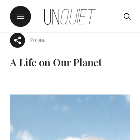
Skip
UNQUIET
HOME
to
content
A Life on Our Planet