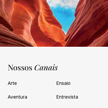
Nossos
Canais
UNQUIET
Arte
Ensaio
Newsletter
Aventura
Entrevista
Cadastre-se e receba todas as