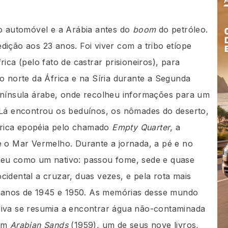
do automóvel e a Arábia antes do
boom
do petróleo.
dição aos 23 anos. Foi viver com a tribo etíope
ica (pelo fato de castrar prisioneiros), para
o norte da África e na Síria durante a Segunda
península árabe, onde recolheu informações para um
 Lá encontrou os beduínos, os nômades do deserto,
rica epopéia pelo chamado
Empty Quarter
, a
e o Mar Vermelho. Durante a jornada, a pé e no
veu como um nativo: passou fome, sede e quase
idental a cruzar, duas vezes, e pela rota mais
os anos de 1945 e 1950. As memórias desse mundo
diva se resumia a encontrar água não-contaminada
 em
Arabian Sands
(1959), um de seus nove livros,