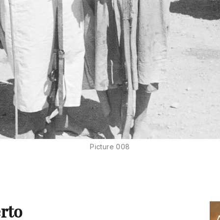
Picture 008
erto