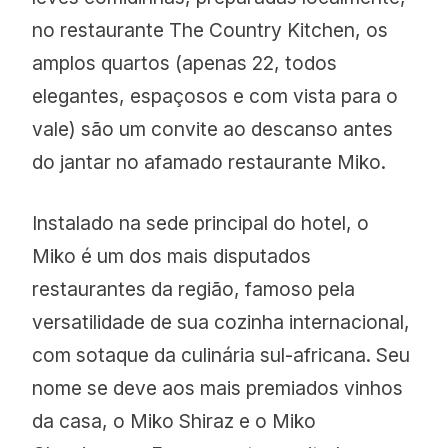
no restaurante The Country Kitchen, os
Sabi Sands
Ulusaba
amplos quartos (apenas 22, todos
elegantes, espaçosos e com vista para o
Benefício:
Bush experience surpresa
vale) são um convite ao descanso antes
preparada sob medida para leitores
do jantar no afamado restaurante Miko.
UNQUIET.
Use o código: UNQUIET
Instalado na sede principal do hotel, o
Validade: Setembro de 2025
Miko é um dos mais disputados
restaurantes da região, famoso pela
virginlimitededition.com/ulusaba
versatilidade de sua cozinha internacional,
com sotaque da culinária sul-africana. Seu
nome se deve aos mais premiados vinhos
da casa, o Miko Shiraz e o Miko