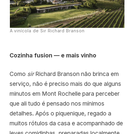
Mont Rochelle
A vinícola de Sir Richard Branson
Benefício:
Welcome gift com base
nos vinhos e gastronomia do hotel,
Cozinha fusion — e mais vinho
especialmente preparado para os
leitores UNQUIET.
Como
sir
Richard Branson não brinca em
serviço, não é preciso mais do que alguns
virginlimitededition.com/mont-rochelle
minutos em Mont Rochelle para perceber
que ali tudo é pensado nos mínimos
Use o código: UNQUIET
detalhes. Após o piquenique, regado a
Validade: Setembro de 2025
muitos rótulos da casa e acompanhado de
___________________________________________
leves comidinhas, preparadas localmente,