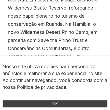
Wilderness Bisate Reserve, reforçando
nosso papel pioneiro no turismo de
conservação em Ruanda. Na Namíbia, o
novo Wilderness Desert Rhino Camp, em
parceria com Save the Rhino Trust e
Conservâncias Comunitárias, é outro
exemplo de nossa dedicação. Em
Botswana, nosso aclamado acampamento
Nosso site utiliza cookies para personalizar
Mombo continua a se destacar
anúncios e melhorar a sua experiência no site.
Ao continuar navegando, você concorda com a
globalmente.
nossa
Politica de privacidade
.
OK