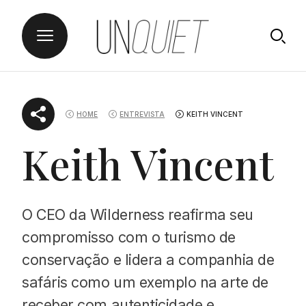
Skip
UNQUIET
to
HOME
ENTREVISTA
KEITH VINCENT
content
Keith Vincent
O CEO da Wilderness reafirma seu
compromisso com o turismo de
conservação e lidera a companhia de
safáris como um exemplo na arte de
receber com autenticidade e