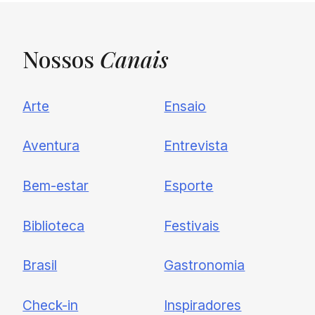
Nossos
Canais
UNQUIET
Arte
Ensaio
Newsletter
Aventura
Entrevista
Cadastre-se e receba todas as
Bem-estar
Esporte
nossas novidades.
Biblioteca
Festivais
Brasil
Gastronomia
Check-in
Inspiradores