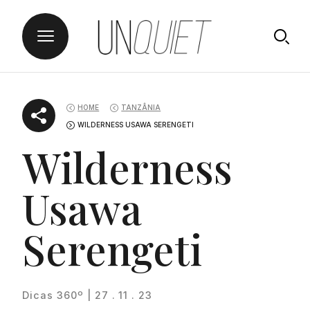
Skip
UNQUIET
to
HOME
TANZÂNIA
content
WILDERNESS USAWA SERENGETI
Wilderness
Usawa
Serengeti
Dicas 360º | 27 . 11 . 23