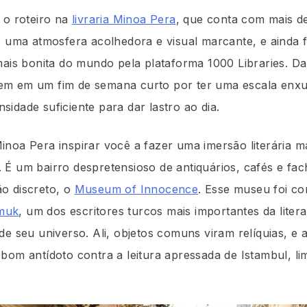
a o roteiro na
livraria Minoa Pera
, que conta com mais de
b uma atmosfera acolhedora e visual marcante, e ainda f
mais bonita do mundo pela plataforma 1000 Libraries. Dal
bem em um fim de semana curto por ter uma escala enxu
idade suficiente para dar lastro ao dia.
noa Pera inspirar você a fazer uma imersão literária m
 É um bairro despretensioso de antiquários, cafés e f
o discreto, o
Museum of Innocence
. Esse museu foi c
muk
, um dos escritores turcos mais importantes da lite
de seu universo. Ali, objetos comuns viram relíquias, e 
bom antídoto contra a leitura apressada de Istambul, li