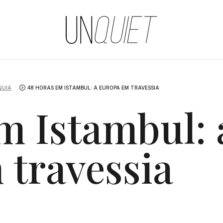
UNQUIET
QUIA
48 HORAS EM ISTAMBUL: A EUROPA EM TRAVESSIA
m Istambul: 
 travessia