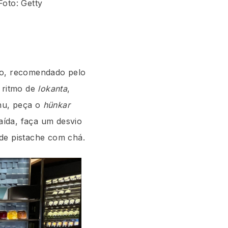
Foto: Getty
rro, recomendado pelo
 ritmo de
l
okanta
,
nu, peça o
hünkar
ída, faça um desvio
 de pistache com chá.