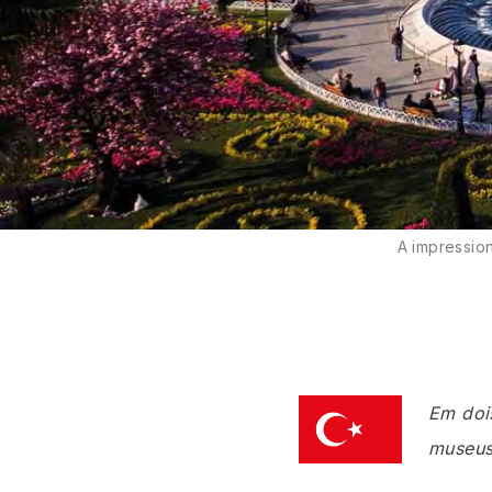
A impressio
Em dois
museus