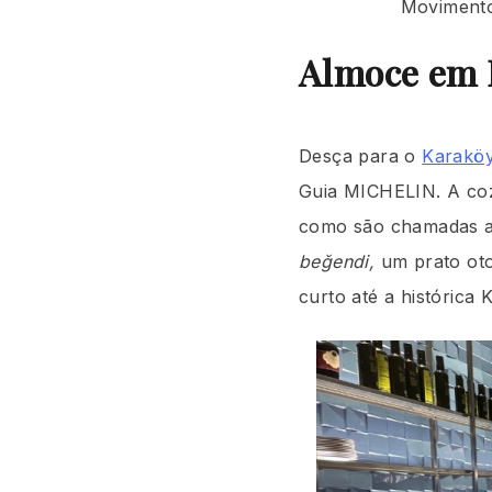
Movimento 
Almoce em 
Desça para o
Karaköy
Guia MICHELIN. A coz
como são chamadas as
beğendi,
um prato oto
curto até a histórica