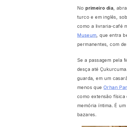
No
primeiro dia
, abr
turco e em inglês, so
como a livraria-café 
Museum
, que entra 
permanentes, com dens
Se a passagem pela Mi
desça até Çukurcuma.
guarda, em um casarã
menos que
Orhan Pa
como extensão física 
memória íntima. É um 
bazares.