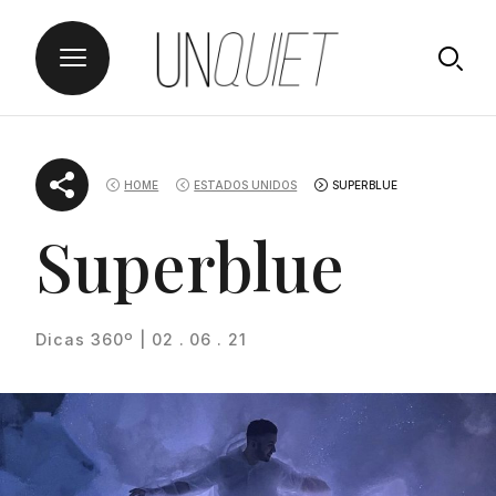
Skip
UNQUIET
to
HOME
ESTADOS UNIDOS
SUPERBLUE
content
Superblue
Dicas 360º | 02 . 06 . 21