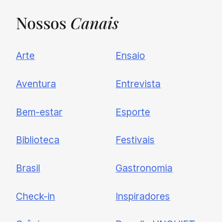
Nossos
Canais
UNQUIET
Arte
Ensaio
Newsletter
Aventura
Entrevista
Cadastre-se e receba todas as
Bem-estar
Esporte
nossas novidades.
Biblioteca
Festivais
Brasil
Gastronomia
Check-in
Inspiradores