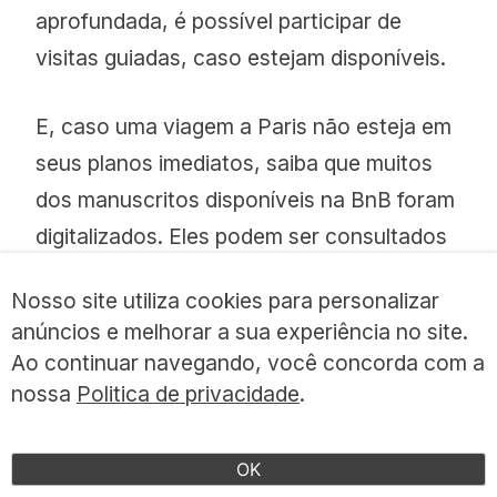
aprofundada, é possível participar de
visitas guiadas, caso estejam disponíveis.
E, caso uma viagem a Paris não esteja em
seus planos imediatos, saiba que muitos
dos manuscritos disponíveis na BnB foram
digitalizados. Eles podem ser consultados
pela biblioteca digital da BnF, o site
Gallica,
Nosso site utiliza cookies para personalizar
assim como mapas, fotos, jornais e vários
anúncios e melhorar a sua experiência no site.
outros documentos. É muito interessante
Ao continuar navegando, você concorda com a
e vale fazer uma visita virtual.
nossa
Politica de privacidade
.
OK
< Dica Anterior
Próxima Dica >