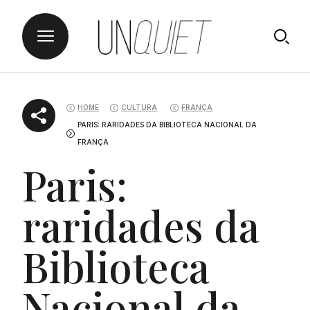
Skip
UNQUIET
to
HOME
CULTURA
FRANÇA
content
PARIS: RARIDADES DA BIBLIOTECA NACIONAL DA
FRANÇA
Paris:
raridades da
Biblioteca
Nacional da