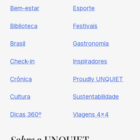
Cadastre-se e receba todas as
Bem-estar
Esporte
nossas novidades.
Biblioteca
Festivais
Brasil
Gastronomia
Check-in
Inspiradores
Crônica
Proudly UNQUIET
Cultura
Sustentabilidade
Dicas 360º
Viagens 4×4
Sobre
a UNQUIET