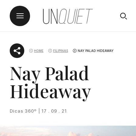
Skip
UNQUIET
to
HOME
FILIPINAS
NAY PALAD HIDEAWAY
content
Nay Palad
Hideaway
Dicas 360º | 17 . 09 . 21