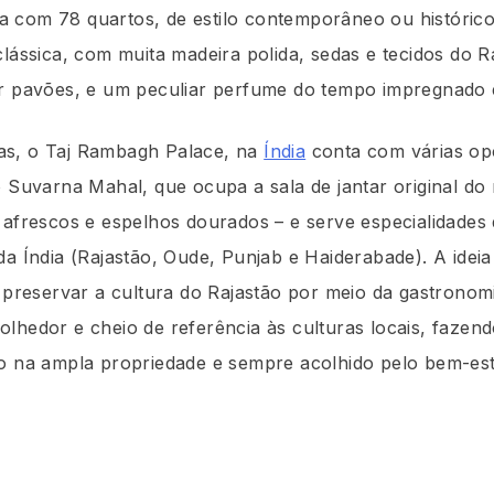
 com 78 quartos, de estilo contemporâneo ou históric
clássica, com muita madeira polida, sedas e tecidos do R
or pavões, e um peculiar perfume do tempo impregnado
as, o Taj Rambagh Palace, na
Índia
conta com várias op
o Suvarna Mahal, que ocupa a sala de jantar original do 
 afrescos e espelhos dourados – e serve especialidades 
da Índia (Rajastão, Oude, Punjab e Haiderabade). A ideia
e preservar a cultura do Rajastão por meio da gastronomi
lhedor e cheio de referência às culturas locais, faze
co na ampla propriedade e sempre acolhido pelo bem-es