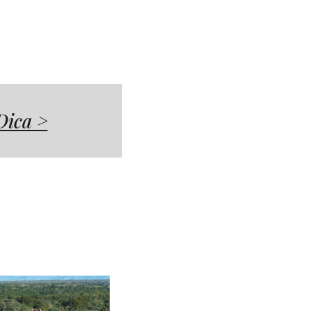
Dica >