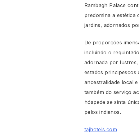
Rambagh Palace conta
predomina a estética 
jardins, adornados p
De proporções imens
incluindo o requintad
adornada por lustres,
estados principescos 
ancestralidade local 
também do serviço aco
hóspede se sinta úni
pelos indianos.
tajhotels.com