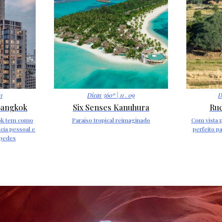
11
Dicas 360º
| 11 . 09
D
Bangkok
Six Senses Kanuhura
Ru
ok tem como
Paraíso tropical reimaginado
Com vista 
cia pessoal e
perfeito p
spedes