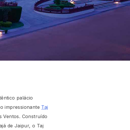
têntico palácio
 no impressionante
Taj
s Ventos. Construído
já de Jaipur, o Taj