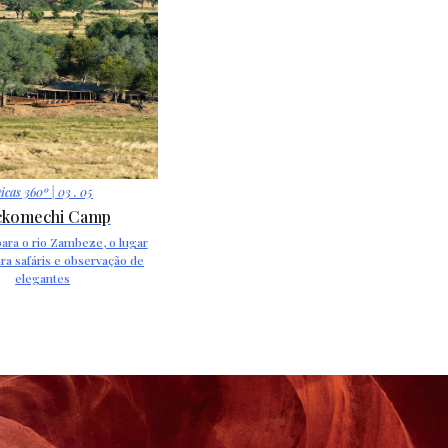
icas 360º
| 03 . 05
ckomechi Camp
para o rio Zambeze, o lugar
ara safáris e observação de
elegantes