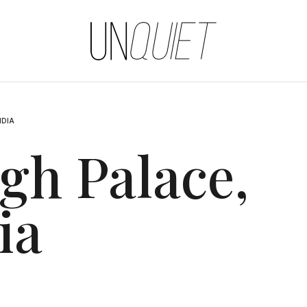
UNQUIET
NDIA
gh Palace,
ia