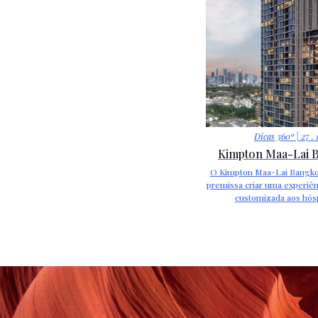
Dicas 360º
| 27 . 
Kimpton Maa-Lai 
O Kimpton Maa-Lai Bangk
premissa criar uma experiên
customizada aos hó