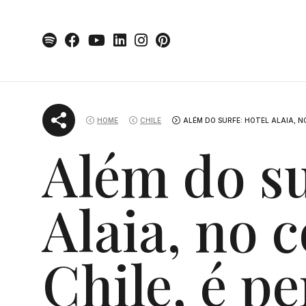
Skip
to
content
HOME
CHILE
ALÉM DO SURFE: HOTEL ALAIA, N
Além do su
Alaia, no 
Chile, é pe