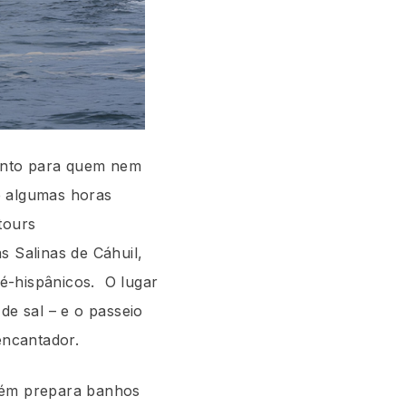
tanto para quem nem
e algumas horas
tours
s Salinas de Cáhuil,
é-hispânicos. O lugar
de sal – e o passeio
encantador.
ambém prepara banhos