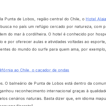
la Punta de Lobos, região central do Chile, o
Hotel Alai
busca no país um refúgio cercado por natureza, com p
dem do mar à cordilheira. O hotel é conhecido por hospe
o e por oferecer aulas e atividades voltadas ao esporte
dentes do mundo do surfe para quem ama, por exemplo,
ifórnia ao Chile, o caçador de ondas
s. O balneário de Punta de Lobos está dentro da comu
 ganhou reconhecimento internacional graças à qualida
elos cenários naturais. Basta dizer que, em idioma map
“pequena floresta”.