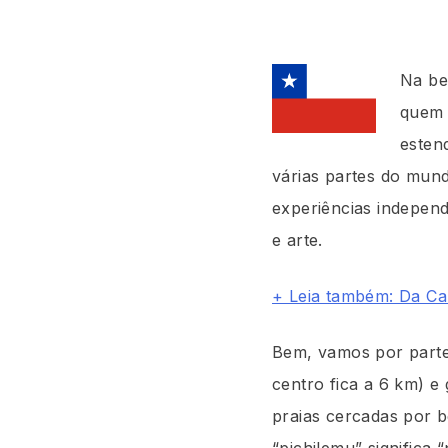
Na be
quem 
esten
várias partes do mund
experiências indepen
e arte.
+ Leia também: Da Cal
Bem, vamos por parte
centro fica a 6 km) e
praias cercadas por b
“pichilemu” significa 