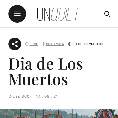
Skip
UNQUIET
to
HOME
GUATEMALA
DIA DE LOS MUERTOS
content
Dia de Los
Muertos
Dicas 360º | 17 . 09 . 21