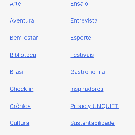
Arte
Ensaio
Newsletter
Aventura
Entrevista
Cadastre-se e receba todas as
Bem-estar
Esporte
nossas novidades.
Biblioteca
Festivais
Brasil
Gastronomia
Check-in
Inspiradores
Crônica
Proudly UNQUIET
Cultura
Sustentabilidade