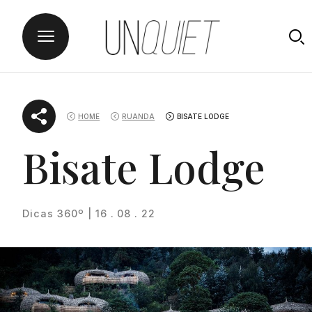
Skip
UNQUIET
to
HOME
RUANDA
BISATE LODGE
content
Bisate Lodge
Dicas 360º | 16 . 08 . 22