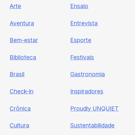
Arte
Ensaio
Newsletter
Aventura
Entrevista
Cadastre-se e receba todas as
Bem-estar
Esporte
nossas novidades.
Biblioteca
Festivais
Brasil
Gastronomia
Check-in
Inspiradores
Crônica
Proudly UNQUIET
Cultura
Sustentabilidade