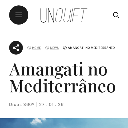
Skip
UNQUIET
to
HOME
NEWS
AMANGATI NO MEDITERRÂNEO
content
Amangati no
Mediterrâneo
Dicas 360º | 27 . 01 . 26