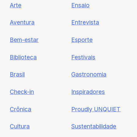
Arte
Ensaio
Newsletter
Aventura
Entrevista
Cadastre-se e receba todas as
Bem-estar
Esporte
nossas novidades.
Biblioteca
Festivais
Brasil
Gastronomia
Check-in
Inspiradores
Crônica
Proudly UNQUIET
Cultura
Sustentabilidade