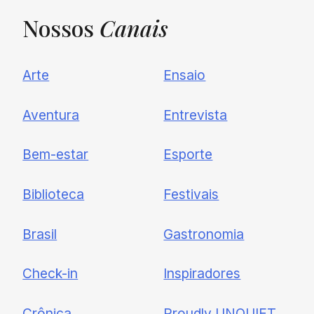
Nossos
Canais
UNQUIET
Arte
Ensaio
Newsletter
Aventura
Entrevista
Cadastre-se e receba todas as
Bem-estar
Esporte
nossas novidades.
Biblioteca
Festivais
Brasil
Gastronomia
Check-in
Inspiradores
Crônica
Proudly UNQUIET