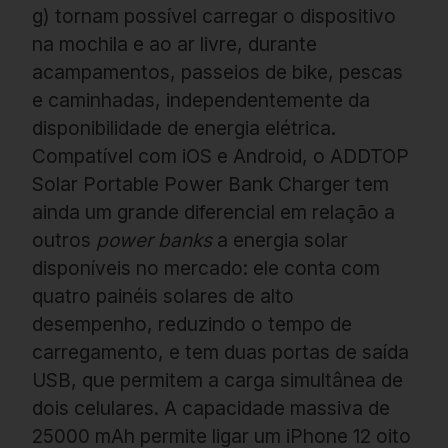
g) tornam possível carregar o dispositivo
na mochila e ao ar livre, durante
acampamentos, passeios de bike, pescas
e caminhadas, independentemente da
disponibilidade de energia elétrica.
Compatível com iOS e Android, o ADDTOP
CHECK IN
Solar Portable Power Bank Charger
tem
C6 Bank: diversidade
ainda um grande diferencial em relação a
outros
power banks
a energia solar
como compromisso
disponíveis no mercado: ele conta com
quatro painéis solares de alto
C6 Bank
desempenho, reduzindo o tempo de
carregamento, e tem duas portas de saída
USB, que permitem a carga simultânea de
dois celulares. A capacidade massiva de
25000 mAh permite ligar um iPhone 12 oito