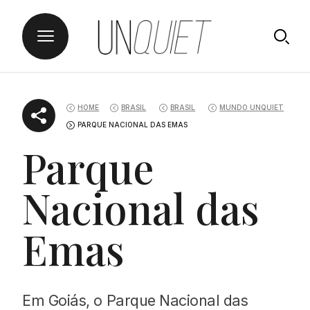
Skip
UNQUIET
to
HOME
BRASIL
BRASIL
MUNDO UNQUIET
content
PARQUE NACIONAL DAS EMAS
Parque
Nacional das
Emas
Em Goiás, o Parque Nacional das