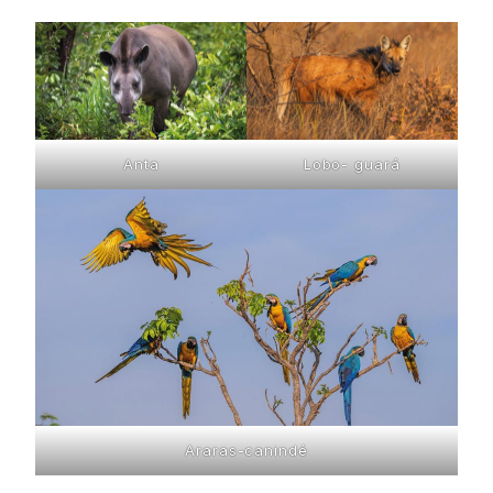
Anta
Lobo- guará
Araras-canindé