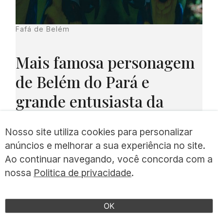
Fafá de Belém
Mais famosa personagem
de Belém do Pará e
grande entusiasta da
cidade, Fafá de Belém fala
Nosso site utiliza cookies para personalizar
com exclusividade à
anúncios e melhorar a sua experiência no site.
UNQUIET sobre sua terra
Ao continuar navegando, você concorda com a
nossa
Politica de privacidade
.
natal. Cantora,
compositora, atriz,
OK
ativista e empresária