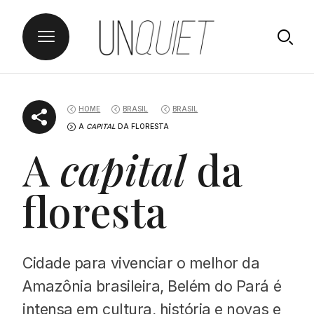
Skip
UNQUIET
to
HOME
BRASIL
BRASIL
content
A
CAPITAL
DA FLORESTA
A
capital
da
floresta
Cidade para vivenciar o melhor da
Amazônia brasileira, Belém do Pará é
intensa em cultura, história e novas e