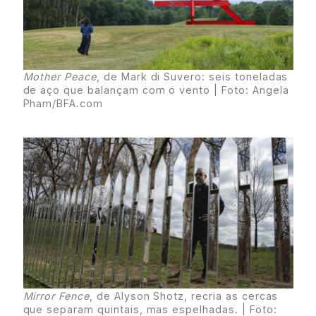
Mother Peace
, de Mark di Suvero: seis toneladas
de aço que balançam com o vento | Foto: Angela
Pham/BFA.com
Mirror Fence
, de Alyson Shotz, recria as cercas
que separam quintais, mas espelhadas. | Foto: