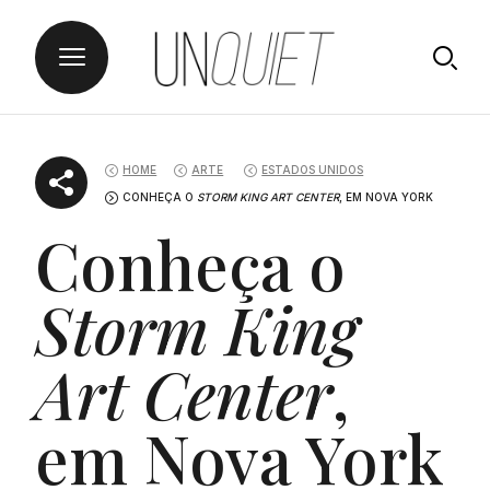
Skip
UNQUIET
to
HOME
ARTE
ESTADOS UNIDOS
content
CONHEÇA O
STORM KING ART CENTER
, EM NOVA YORK
Conheça o
Storm King
Art Center
,
em Nova York