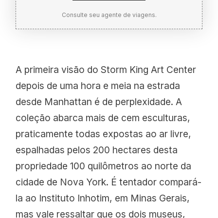
Consulte seu agente de viagens.
A primeira visão do Storm King Art Center
depois de uma hora e meia na estrada
desde Manhattan é de perplexidade. A
coleção abarca mais de cem esculturas,
praticamente todas expostas ao ar livre,
espalhadas pelos 200 hectares desta
Park Hyatt New York
propriedade 100 quilômetros ao norte da
cidade de Nova York. É tentador compará-
Benefício expirado
la ao Instituto Inhotim, em Minas Gerais,
mas vale ressaltar que os dois museus,
HYATT.COM/NEW-YORK/PARK