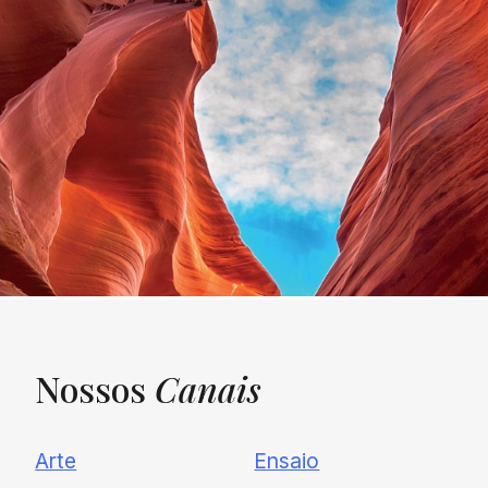
Nossos
Canais
UNQUIET
Arte
Ensaio