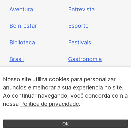
Newsletter
Aventura
Entrevista
Cadastre-se e receba todas as
Bem-estar
Esporte
nossas novidades.
Biblioteca
Festivais
Brasil
Gastronomia
Check-in
Inspiradores
Nosso site utiliza cookies para personalizar
anúncios e melhorar a sua experiência no site.
Crônica
Proudly UNQUIET
Ao continuar navegando, você concorda com a
nossa
Politica de privacidade
.
Cultura
Sustentabilidade
OK
Dicas 360º
Viagens 4×4